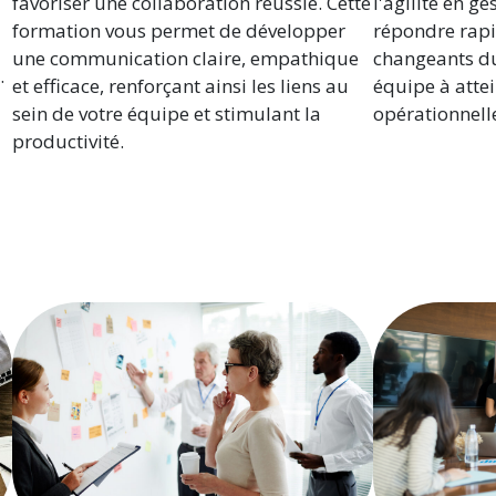
favoriser une collaboration réussie. Cette
l'agilité en g
formation vous permet de développer
répondre rap
une communication claire, empathique
changeants du
.
et efficace, renforçant ainsi les liens au
équipe à attei
sein de votre équipe et stimulant la
opérationnell
productivité.